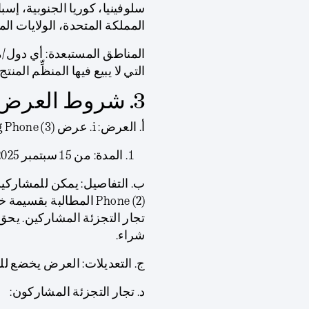
سلوفينيا، كوريا الجنوبية، إسبان
المملكة المتحدة، الولايات الم
المناطق المستبعدة:
أي دول/م
التي لا يبيع فيها المنظِّم الم
3. شروط العرض
أ.
العرض:
i. عرض Nothing Phone (3)
المدة: من 15 سبتمبر 2025 حتى 3 أكتوبر 2025 (“فترة العرض”).
ب.
التفاصيل:
تجار التجزئة المشاركين. 
شراء.
ج.
التعديلات:
العرض يخضع للتو
د.
تجار التجزئة المشاركون: