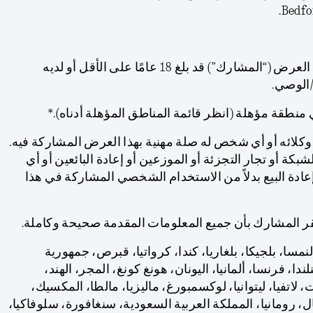
Bedfo
أ. يجب أن يكون المشارك في العرض (“المشارك”) قد بلغ 18 عامًا على الأقل أو لديه
/الوصي.
نطقة مؤهلة (انظر قائمة المناطق المؤهلة أدناه).*
 وكلائه أو أي شخص له صلة مهنية بهذا العرض المشاركة فيه.
كة أو تجار التجزئة أو الموزعين أو إعادة البائعين أو أي
ة البيع بدلاً من الاستخدام الشخصي المشاركة في هذا
يقر المشارك بأن جميع المعلومات المقدمة صحيحة وكاملة.
لنمسا، بلجيكا، بلغاريا، كندا، كرواتيا، قبرص، جمهورية
ندا، فرنسا، ألمانيا، اليونان، هونغ كونغ، المجر، الهند،
يت، لاتفيا، ليتوانيا، لوكسمبورغ، ماليزيا، مالطا، المكسيك،
تغال، رومانيا، المملكة العربية السعودية، سنغافورة، سلوفاكيا،