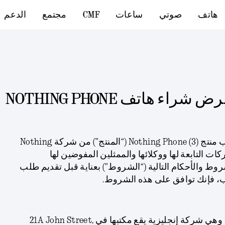
هاتف
صوتي
ساعات
CMF
مجتمع
الدعم
شروط وأحكام عرض شراء هاتف NOTHING PHONE
نشكركم على اهتمامكم بطلب منتج Nothing Phone (3) (“المنتج”) من شركة Nothing
Technol مع الشركات التابعة لها ووكلائها والممثلين المفوضين لها
اءة الشروط والأحكام التالية (“الشروط”) بعناية قبل تقديم طلب
ب، فإنك توافق على هذه الشروط.
أ. المنظِّم هو شركة Nothing، وهي شركة إنجليزية يقع مكتبها في 21A John Street,