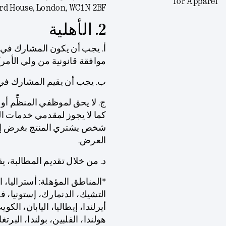
for Apparel
rd House, London, WC1N 2BF.
2. الأهلية
موافقة قانونية من ولي الأمر
ب. يجب أن يقيم المشارك في م
ج. لا يحق لموظفي المنظِّم أو
كما لا يجوز لمقدمي خدمات الشب
شخص يشتري المنتج بغرض إعاد
العرض.
د. من خلال تقديم المطالبة، 
*المناطق المؤهلة: أستراليا، ا
التشيك، الدنمارك، إستونيا، فنل
أيرلندا، إيطاليا، اليابان، الكو
هولندا، الفلبين، بولندا، البر