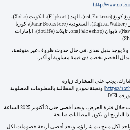
http://www.noth
أمثلة لموزعين آخرين: هونغ كونغ (csl, Fortress)، الهند (Flipkart)، الكويت (Xcite)،
ماليزيا (Remobie)، الفلبين (Digital Walker)، السعودية (Jarir Bookstore)، كوريا
الجنوبية (Naver Brand Store)، تايوان om(Palc eshop)، تايلاند (dotlife)، الإمارات
 ولا يوجد بديل نقدي. في حال حدوث ظروف غير متوقعة،
بدال الخصم بخصم ذي قيمة مساوية أو أكبر.
مشارك، يجب على المشارك زيارة
https://no
] وتعبئة نموذج المطالبة بالمعلومات المطلوبة
 IMEI.
ب. يجب تقديم جميع المطالبات خلال فترة العرض، وبحد أقصى حتى 3 أكتوبر 2025 الساعة
حد لكل منتج يتم شراؤه، وبحد أقصى أربعة خصومات لكل