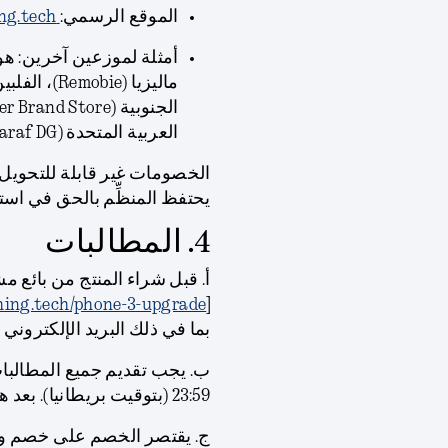
الموقع الرسمي:
ing.tech
العربية المتحدة (Sharaf DG).
الخصومات غير قابلة للتحويل
يحتفظ المنظِّم بالحق في است
4. المطالبات
أ. قبل شراء المنتج من بائع 
thing.tech/phone-3-upgrade
[
بما في ذلك البريد الإلكتروني ورقم
23:59 (بتوقيت بريطانيا). بعد هذا التاريخ لن تكون المطالبات صالحة.
ج. يقتصر الخصم على خصم وا