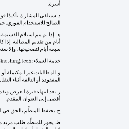
أسرة.
د. سيتلقى المشارك تأكيدًا فو
الصالح للاستخدام الفوري. جميع القسا
هـ. إذا لم يتم استلام القسي
أيام من تقديم المطالبة. إذا 
سبعة أيام لتصحيحها، وإلا ستعت
خدمة العملاء: support.uae@nothing.tech
و. المطالبات غير المكتملة أو ا
المفقودة أو التالفة أثناء النقل.
أقصى إلى العنوان المقدم.
ح. يحتفظ المنظِّم بالحق في ا
ط. يجوز للمنظِّم طلب مزيد م